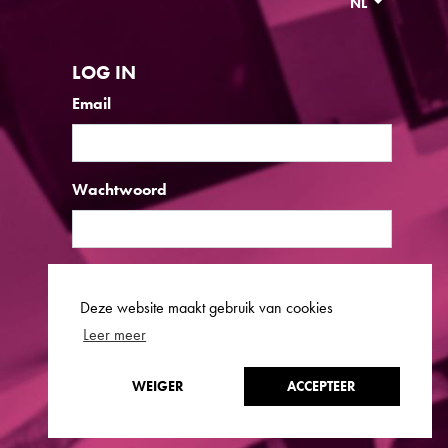
NL
LOG IN
Email
Wachtwoord
OF
AANMELDEN
Deze website maakt gebruik van cookies
Wachtwoord vergeten?
Leer meer
Log in als admin
Geen bevestigingsinstructies ontvangen?
Juridische informatie
WEIGER
ACCEPTEER